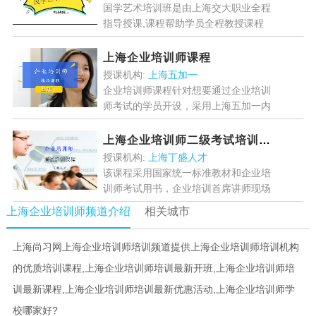
国学艺术培训班是由上海交大职业全程
指导授课,课程帮助学员全程教授课程
内容知识,让学员在优雅的环境下发现
国学的博大精深....
[详情]
上海企业培训师课程
授课机构:
上海五加一
企业培训师课程针对想要通过企业培训
师考试的学员开设，采用上海五加一内
部标准教材，权威师资进行辅导，针对
考试设置多种模块教学，提升学员能
上海企业培训师二级考试培训课程
力，顺利通过企业培训师考试...
[详情]
授课机构:
上海丁盛人才
该课程采用国家统一标准教材和企业培
训师考试用书，企业培训首席讲师现场
授课，针对考试设置多模块教学，帮助
上海企业培训师频道介绍
相关城市
学员通过企业培训师二级考试，成为富
有成效的企业培训师。...
[详情]
上海尚习网上海企业培训师培训频道提供上海企业培训师培训机构
的优质培训课程,上海企业培训师培训最新开班,上海企业培训师培
训最新课程,上海企业培训师培训最新优惠活动,上海企业培训师学
校哪家好?