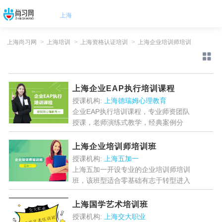
上海
上海尚习网
>
上海培训
>
上海资格认证培训
>
上海企业培训师培训
上海企业EAP执行培训课程
授课机构:
上海德瑞姆心理教育
企业EAP执行培训课程，专业师资团队
授课，老师演练式教学，经典案例分
析，学员团队PK，情景模拟训练等
等，赶快来体验吧。...
[详情]
上海企业培训师培训班
授课机构:
上海五加一
上海五加一开设专业的企业培训师培训
班，该班型适合零基础有志于转型进入
培训领域的从业者学习，赶快来体验
吧。...
[详情]
上海国学艺术培训班
授课机构:
上海交大职业