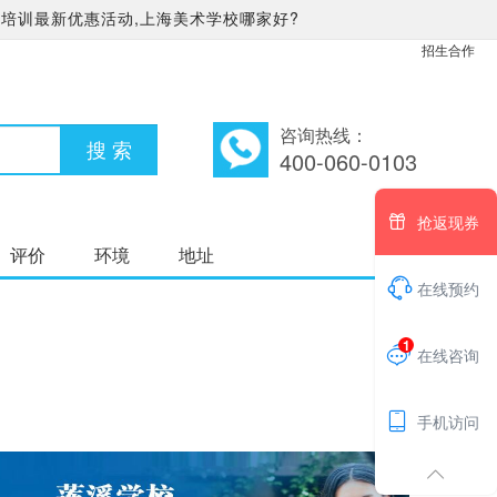
培训最新优惠活动,上海美术学校哪家好?
招生合作
咨询热线：
400-060-0103

抢返现券
评价
环境
地址

在线预约
1

在线咨询

手机访问