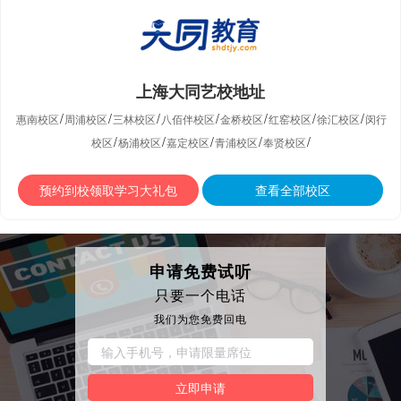
上海大同艺校地址
/
/
/
/
/
/
/
惠南校区
周浦校区
三林校区
八佰伴校区
金桥校区
红窑校区
徐汇校区
闵行
/
/
/
/
/
校区
杨浦校区
嘉定校区
青浦校区
奉贤校区
预约到校领取学习大礼包
查看全部校区
申请免费试听
只要一个电话
我们为您免费回电
立即申请