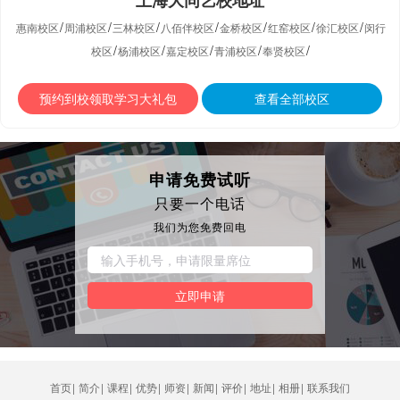
上海大同艺校地址
/
/
/
/
/
/
/
惠南校区
周浦校区
三林校区
八佰伴校区
金桥校区
红窑校区
徐汇校区
闵行
/
/
/
/
/
校区
杨浦校区
嘉定校区
青浦校区
奉贤校区
预约到校领取学习大礼包
查看全部校区
申请免费试听
只要一个电话
我们为您免费回电
立即申请
首页
|
简介
|
课程
|
优势
|
师资
|
新闻
|
评价
|
地址
|
相册
|
联系我们